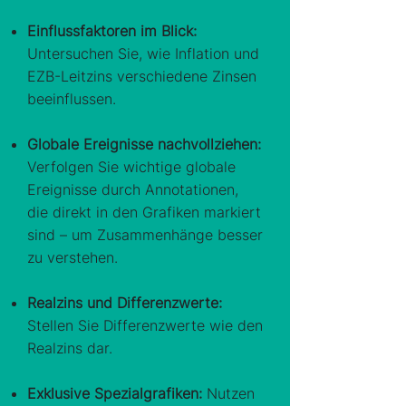
Einflussfaktoren im Blick:
Untersuchen Sie, wie Inflation und
EZB-Leitzins verschiedene Zinsen
beeinflussen.
Globale Ereignisse nachvollziehen:
Verfolgen Sie wichtige globale
Ereignisse durch Annotationen,
die direkt in den Grafiken markiert
sind – um Zusammenhänge besser
zu verstehen.
Realzins und Differenzwerte:
Stellen Sie Differenzwerte wie den
Realzins dar.
Exklusive Spezialgrafiken:
Nutzen