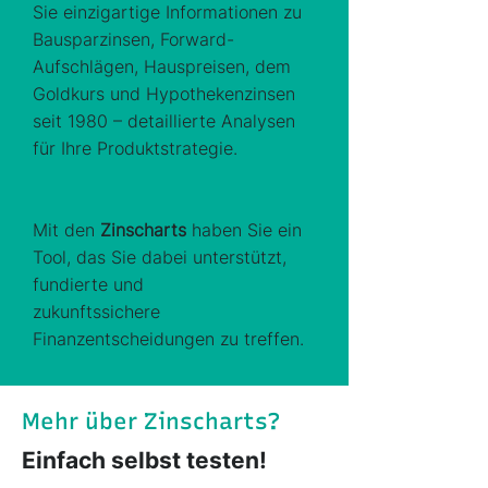
Sie einzigartige Informationen zu
Bausparzinsen, Forward-
Aufschlägen, Hauspreisen, dem
Goldkurs und Hypothekenzinsen
seit 1980 – detaillierte Analysen
für Ihre Produktstrategie.
Mit den
Zinscharts
haben Sie ein
Tool, das Sie dabei unterstützt,
fundierte und
zukunftssichere
Finanzentscheidungen zu treffen.
Mehr über Zinscharts?
Einfach selbst testen!