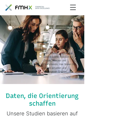
FMH X liefert unabhängige,
datenbasierte Analysen zu
Zinsen, Märkten und
Finanztrends. Hier finden Sie
unsere aktuellen und
vergangenen Studien.
Daten, die Orientierung
schaffen
Unsere Studien basieren auf