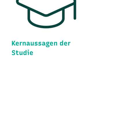
Kernaussagen der
Studie
Girokonten bei Direktbanken und
bundesweiten Geschäftsbanken sind
deutlich günstiger als bei regionalen
Banken.
Innerhalb des Segments regionaler
Banken gibt es weitere deutliche
Kostenunterschiede: So sind
Girokonten auf dem Land und in
Kleinstädten teurer als in
Großstädten.
Je häufiger elektronisch bezahlt wird,