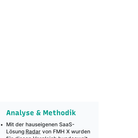
desto größer die Gebühren-
Unterschiede zwischen
Bankensegmenten und Regionen.
Kosten für Lastschriften & Co. sind
dabei der entscheidende Faktor.
Ein Kontowechsel im Jahr 2025
sparte für häufige Digitalzahler bis zu
290 Euro im Jahr, 110 Euro davon
können auf den Kleinstadt-Malus
entfallen.
Den höchsten Kostenaufschlag für
Land- und Kleinstadtkunden in
Sachsen-Anhalt.
Analyse & Methodik
Mit der hauseigenen SaaS-
Lösung
Radar
von FMH X wurden