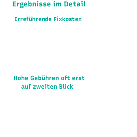
Ergebnisse im Detail
Irreführende Fixkosten
Monatliche Grundgebühren
könnten auf günstigere Preise
in kleineren Kommunen
hindeuten. Doch dieser Schein
trügt oft.
Hohe Gebühren oft erst
auf zweiten Blick
Schon bei wenigen
elektronischen
Kontobewegungen wandelt
sich der vermeintliche Vorteil
oft in einen Malus, regional
unterschiedlich stark.