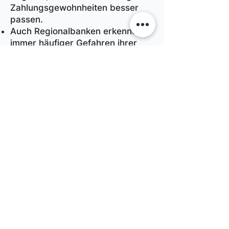
Zahlungsgewohnheiten besser
passen.
Auch Regionalbanken erkennen
immer häufiger Gefahren ihrer
Girokonten-Preispolitik und
passen Gebührenstrukturen an.
Dies soll verhindern, dass noch
mehr Kunden zu bundesweiten
Geschäftsbanken und
Direktbanken wechseln.
Zeigt sich die eigene
Regionalbank trotz allem nicht in
der Lage nachzubessern, bleibt
meist nur der Wechsel.
Bonus: Die Bundesland-
Analyse