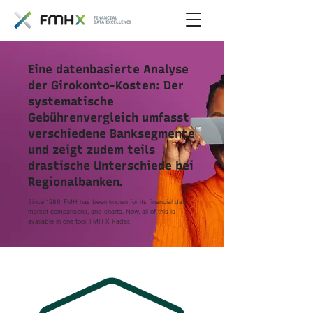
Eine datenbasierte Analyse
der Girokonto-Kosten: Der
systematische
Gebührenvergleich umfasst
verschiedene Banksegmente
und zeigt zudem teils
drastische Unterschiede bei
Regionalbanken.
Since 1986, FMH has been known for its financial data,
market comparisons, and charts. Now, all of this is
available in one tool: FMH X Radar.