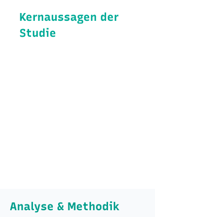
Kernaussagen der
Studie
In Niedrigzinsphasen – etwa bis Ende
2021 – profitieren Investoren mit
wenig Eigenkapital deutlich weniger.
Wer Zinsvorteile nutzt, um nur die
Monatsrate zu senken statt die
Schulden zu reduzieren, erhöht sein
Risiko bei Marktveränderungen.
Erfolgreiches
Beleihungsmanagement erfordert
exzellente Baukreditvermittler mit
starken Bankkontakten.
Analyse & Methodik