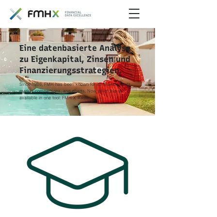
Eine datenbasierte Analyse
zu Eigenkapital, Zinsen und
Finanzierungsstrategien.
Since 1986, FMH has been known for its financial data,
market comparisons, and charts. Now, all of this is
available in one tool: FMH X Radar.